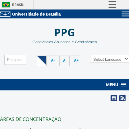
BRASIL
Simplifique!
Sobre a UnB
Comunica BR
Unidades acadêmicas
PPG
Participe
Estude na UnB
Graduação
Acesso à informação
Geociências Aplicadas e Geodinâmica
Pós-Graduação
Administração
Legislação
Servidor
Canais
A-
A
A+
MENU
ÁREAS DE CONCENTRAÇÃO