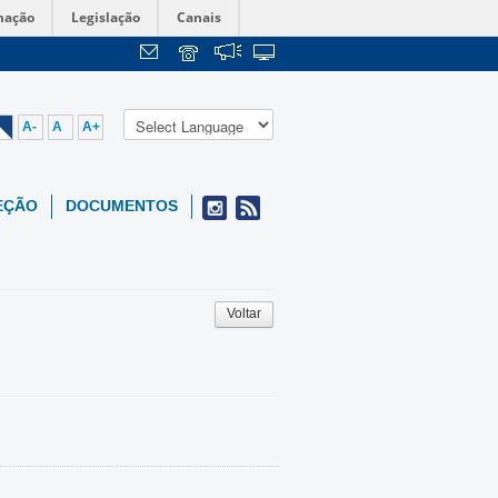
mação
Legislação
Canais
A-
A
A+
EÇÃO
DOCUMENTOS
Voltar