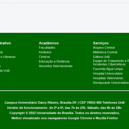
rativo
Acadêmico
Serviços
Faculdades
Arquivo Central
ia
Institutos
Biblioteca Central
 e câmaras
Centros
Editora UnB
Equipe de Tratamento e 
Educação a Distância
Incidentes Cibernéticos
s
Assuntos Internacionais
Fazenda Água Limpa
 da UnB
Hospital Universitário
Hospitais Veterinários
Restaurante Universitário
Campus
Universitário Darcy Ribeiro,
Brasília-DF | CEP 70910-900
Telefones UnB
Horário de funcionamento: de 2ª a 6ª, das 7h às 23h. Sábado, das 8h às 18h.
Copyright © 2022
Universidade de Brasília
.
Todos os direitos reservados.
Melhor visualizado nos navegadores Google Chrome e Mozilla Firefox