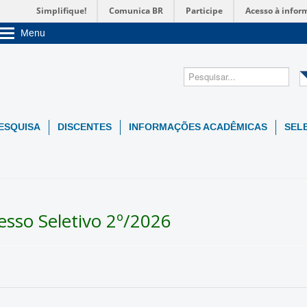
Simplifique!
Comunica BR
Participe
Acesso à infor
Menu
Sobre a UnB
Unidades acadêmicas
Estude na UnB
Graduação
Pós-Graduação
Administração
ESQUISA
DISCENTES
INFORMAÇÕES ACADÊMICAS
SEL
Servidor
esso Seletivo 2º/2026