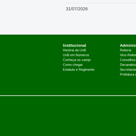
31/07/2026
Institucional
Administ
História da UnB
Reitoria
UnB em Números
Vice-Reitor
Conheça os campi
Conselhos
Como chegar
Decanatos
Estatuto e Regimento
Secretaria
Prefeitura